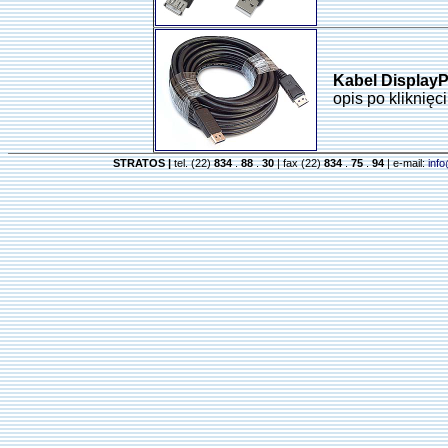
Kabel DisplayP
opis po kliknięc
STRATOS |
tel. (22)
834
.
88
.
30
| fax (22)
834
.
75
.
94
| e-mail:
inf