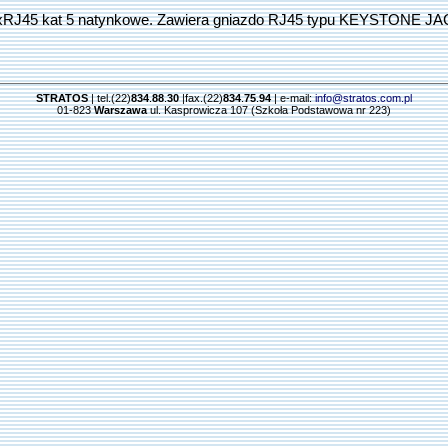
RJ45 kat 5 natynkowe. Zawiera gniazdo RJ45 typu KEYSTONE JA
STRATOS
| tel.(22)
834
.
88
.
30
|fax.(22)
834
.
75
.
94
| e-mail:
info@stratos.com.pl
01-823
Warszawa
ul. Kasprowicza 107 (Szkoła Podstawowa nr 223)